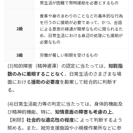
常生活が困難で常時援助を必要とするもの
食事や身のまわりのことなどの基本的な行為
を行うのに援助が必要であって、かつ、会話
2級
による意思の疎通が簡単なものに限られるた
め、日常生活における身辺の処理にも援助が
必要なもの
3級
労働が著しい制限を受けるもの
(3)知的障害（精神遅滞）の認定に当たっては、
知能指
数のみに着眼することなく
、日常生活のさまざまな場
面における
援助の必要度
を勘案して総合的に判断す
る。
(4)日常生活能力等の判定に当たっては、身体的機能及
び精神的機能、特に、
知情意面の障害も考慮の上
、
【削除】
社会的な適応性の程度
に よって判断するよう
努める。また、就労支援施設や小規模作業所などに参