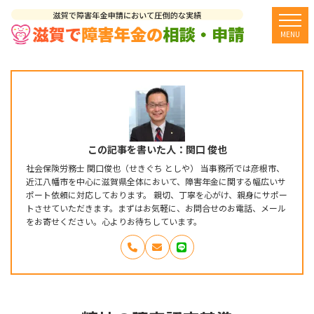
togg
MENU
この記事を書いた人：関口 俊也
社会保険労務士 関口俊也（せきぐち としや） 当事務所では彦根市、
近江八幡市を中心に滋賀県全体において、障害年金に関する幅広いサ
ポート依頼に対応しております。 親切、丁寧を心がけ、親身にサポー
トさせていただきます。まずはお気軽に、お問合せのお電話、メール
をお寄せください。心よりお待ちしています。