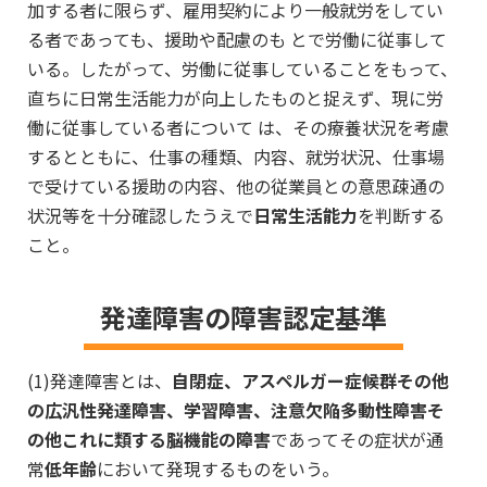
加する者に限らず、雇用契約により一般就労をしてい
る者であっても、援助や配慮のも とで労働に従事して
いる。したがって、労働に従事していることをもって、
直ちに日常生活能力が向上したものと捉えず、現に労
働に従事している者について は、その療養状況を考慮
するとともに、仕事の種類、内容、就労状況、仕事場
で受けている援助の内容、他の従業員との意思疎通の
状況等を十分確認したうえで
日常生活能力
を判断する
こと。
発達障害の障害認定基準
(1)発達障害とは、
自閉症、アスペルガー症候群その他
の広汎性発達障害、学習障害、注意欠陥多動性障害そ
の他これに類する脳機能の障害
であってその症状が通
常
低年齢
において発現するものをいう。