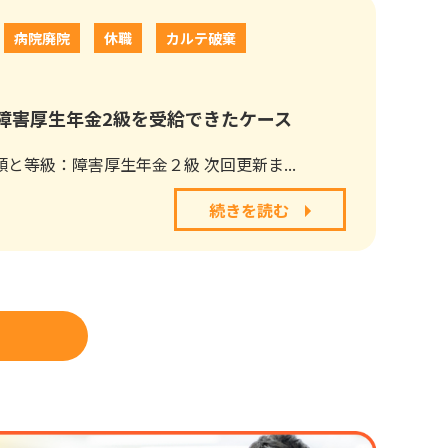
病院廃院
休職
カルテ破棄
障害厚生年金2級を受給できたケース
と等級：障害厚生年金２級 次回更新ま...
続きを読む