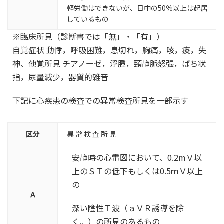
軽労働はできないが、日中の50％以上は起居
しているもの
※臨床所見（診断書では「無」・「有」）
自覚症状 動悸，呼吸困難，息切れ，胸痛，咳，痰，失
神、他覚所見 チアノーゼ，浮腫，頸静脈怒張，ばち状
指，尿量減少，器質的雑音
下記に心疾患の検査での異常検査所見を一部示す
区分
異 常 検 査 所 見
安静時の心電図において、0.2mＶ以
上のＳＴの低下もしくは0.5ｍＶ以上
の
Ａ
深い陰性Ｔ波（ａＶＲ誘導を除
く。）の所見のあるもの