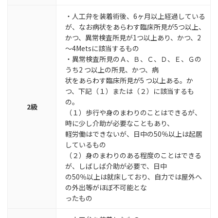
・人工弁を装着術後、6ヶ月以上経過している
が、なお病状をあらわす臨床所見が5つ以上、
かつ、異常検査所見が1つ以上あり、かつ、2
～4Metsに該当するもの
・異常検査所見のＡ、Ｂ、Ｃ、Ｄ、Ｅ、Ｇの
うち2 つ以上の所見、かつ、病
状をあらわす臨床所見が5 つ以上ある。か
つ、下記（１）または（２）に該当するも
の。
2級
（１）歩行や身のまわりのことはできるが、
時に少し介助が必要なこともあり、
軽労働はできないが、日中の50％以上は起居
しているもの
（２）身のまわりのある程度のことはできる
が、しばしば介助が必要で、日中
の50％以上は就床しており、自力では屋外へ
の外出等がほぼ不可能とな
ったもの