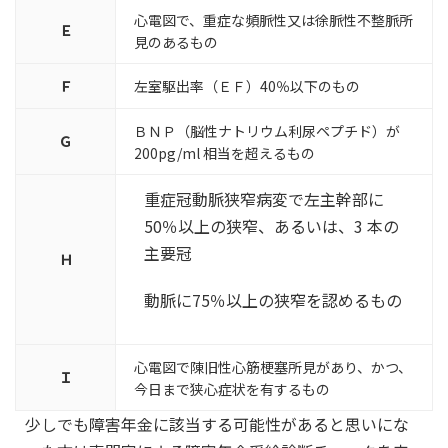
心電図で、重症な頻脈性又は徐脈性不整脈所
Ｅ
見のあるもの
Ｆ
左室駆出率（ＥＦ）40％以下のもの
ＢＮＰ（脳性ナトリウム利尿ペプチド）が
Ｇ
200pg/ml 相当を超えるもの
重症冠動脈狭窄病変で左主幹部に
50％以上の狭窄、あるいは、3 本の
主要冠
Ｈ
動脈に75％以上の狭窄を認めるもの
心電図で陳旧性心筋梗塞所見があり、かつ、
Ｉ
今日まで狭心症状を有するもの
少しでも障害年金に該当する可能性があると思いにな