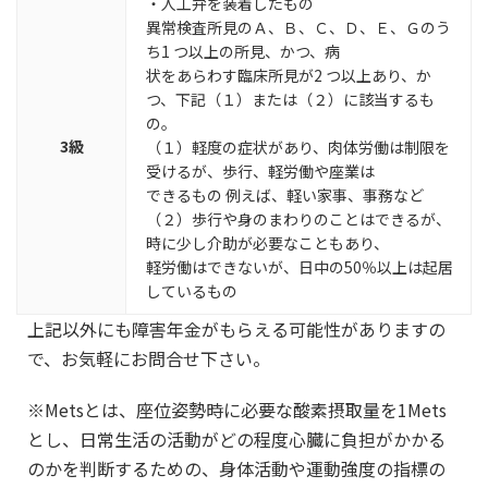
・人工弁を装着したもの
異常検査所見のＡ、Ｂ、Ｃ、Ｄ、Ｅ、Ｇのう
ち1 つ以上の所見、かつ、病
状をあらわす臨床所見が2 つ以上あり、か
つ、下記（１）または（２）に該当するも
の。
3級
（１）軽度の症状があり、肉体労働は制限を
受けるが、歩行、軽労働や座業は
できるもの 例えば、軽い家事、事務など
（２）歩行や身のまわりのことはできるが、
時に少し介助が必要なこともあり、
軽労働はできないが、日中の50％以上は起居
しているもの
上記以外にも障害年金がもらえる可能性がありますの
で、お気軽にお問合せ下さい。
※Metsとは、座位姿勢時に必要な酸素摂取量を1Mets
とし、日常生活の活動がどの程度心臓に負担がかかる
のかを判断するための、身体活動や運動強度の指標の