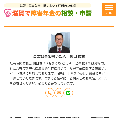
togg
MENU
この記事を書いた人：関口 俊也
社会保険労務士 関口俊也（せきぐち としや） 当事務所では彦根市、
近江八幡市を中心に滋賀県全体において、障害年金に関する幅広いサ
ポート依頼に対応しております。 親切、丁寧を心がけ、親身にサポー
トさせていただきます。まずはお気軽に、お問合せのお電話、メール
をお寄せください。心よりお待ちしています。