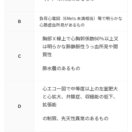
負荷心電図（6Mets 未満相当）等で明らかな
Ｂ
心筋虚血所見があるもの
胸部Ｘ線上で心胸郭係数60％以上又
は明らかな肺静脈性うっ血所見や間
質性
Ｃ
肺水腫のあるもの
心エコー図で中等度以上の左室肥大
と心拡大、弁膜症、収縮能の低下、
拡張能
Ｄ
の制限、先天性異常のあるもの