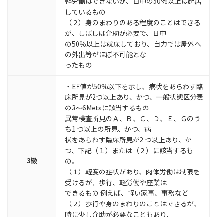
軽労働はできないが、日中の50％以上は起居
しているもの
（２）身のまわりのある程度のことはできる
が、しばしば介助が必要で、日中
の50％以上は就床しており、自力では屋外へ
の外出等がほぼ不可能とな
ったもの
・EF値が50%以下を示し、病状をあらわす臨
床所見が2つ以上あり、かつ、一般状態区分表
の3～6Metsに該当するもの
異常検査所見のＡ、Ｂ、Ｃ、Ｄ、Ｅ、Ｇのう
ち1 つ以上の所見、かつ、病
状をあらわす臨床所見が2 つ以上あり、か
つ、下記（１）または（２）に該当するも
3級
の。
（１）軽度の症状があり、肉体労働は制限を
受けるが、歩行、軽労働や座業は
できるもの 例えば、軽い家事、事務など
（２）歩行や身のまわりのことはできるが、
時に少し介助が必要なこともあり、