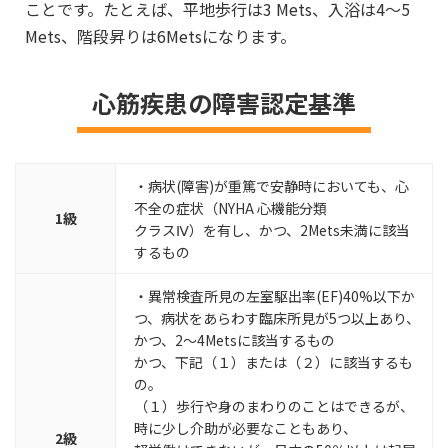
ことです。たとえば、平地歩行は3 Mets、入浴は4～5
Mets、階段昇りは6Metsになります。
心筋疾患の障害認定基準
・病状(障害)が重篤で安静時においても、心
不全の症状（NYHA 心機能分類
1級
クラスⅣ）を有し、かつ、2Mets未満に該当
するもの
・異常検査所見の左室駆出率(EF)40%以下か
つ、病状をあらわす臨床所見が5つ以上あり、
かつ、2～4Metsに該当するもの
かつ、下記（１）または（２）に該当するも
の。
（１）歩行や身のまわりのことはできるが、
時に少し介助が必要なこともあり、
2級