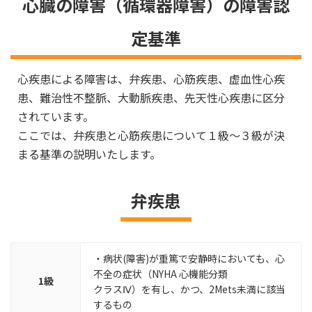
心臓の障害（循環器障害）の障害認
定基準
心疾患による障害は、弁疾患、心筋疾患、虚血性心疾
患、難治性不整脈、大動脈疾患、先天性心疾患に区分
されています。
ここでは、弁疾患と心筋疾患について１級～３級が決
まる基準の説明いたします。
弁疾患
・病状(障害)が重篤で安静時においても、心
不全の症状（NYHA 心機能分類
1級
クラスⅣ）を有し、かつ、2Mets未満に該当
するもの