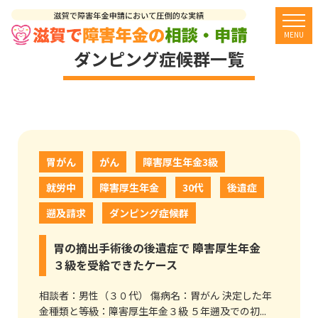
togg
MENU
ダンピング症候群一覧
胃がん
がん
障害厚生年金3級
就労中
障害厚生年金
30代
後遺症
遡及請求
ダンピング症候群
胃の摘出手術後の後遺症で 障害厚生年金
３級を受給できたケース
相談者：男性（３０代） 傷病名：胃がん 決定した年
金種類と等級：障害厚生年金３級 ５年遡及での初...