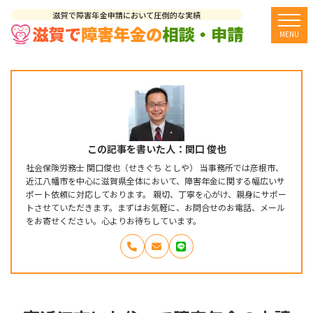
togg
MENU
この記事を書いた人：関口 俊也
社会保険労務士 関口俊也（せきぐち としや） 当事務所では彦根市、
近江八幡市を中心に滋賀県全体において、障害年金に関する幅広いサ
ポート依頼に対応しております。 親切、丁寧を心がけ、親身にサポー
トさせていただきます。まずはお気軽に、お問合せのお電話、メール
をお寄せください。心よりお待ちしています。