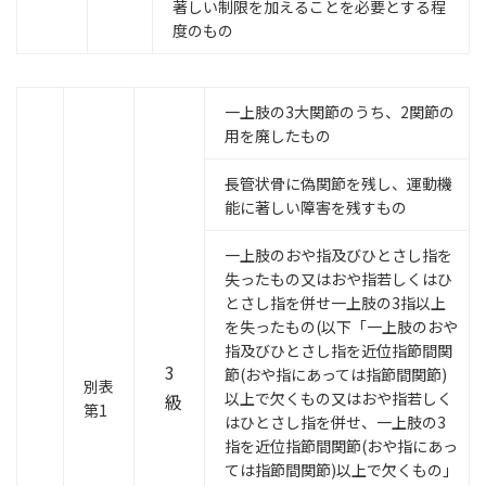
著しい制限を加えることを必要とする程
度のもの
一上肢の3大関節のうち、2関節の
用を廃したもの
長管状骨に偽関節を残し、運動機
能に著しい障害を残すもの
一上肢のおや指及びひとさし指を
失ったもの又はおや指若しくはひ
とさし指を併せ一上肢
の3指以上
を失ったもの(以下「一上肢のおや
指及びひとさし指を近位指節間関
3
節(おや指
にあっては指節間関節)
別表
以上で欠くもの又はおや指若しく
級
第1
はひとさし指を併せ、一上肢の3
指を近位指節間関節(おや指にあっ
ては指節間関節)以上で欠くもの」