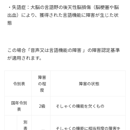
・失語症：大脳の言語野の後天性脳損傷（脳梗塞や脳
出血）により、獲得された言語機能に障害が生じた状
態
この場合「音声又は言語機能の障害 」の障害認定基準
が適用されます。
障害
令別表
の程
障害の状態
度
国年令別
2級
そしゃくの機能を欠くもの
表
別
表
そしゃくの機能に相当程度の障害を