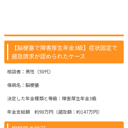
脳梗塞・脳出血での障害年金受給事
例
【脳梗塞で障害厚生年金3級】症状固定で
遡及請求が認められたケース
相談者：男性（50代）
傷病名：脳梗塞
決定した年金種類と等級：障害厚生年金3級
年金支給額 約90万円（遡及額：約147万円）