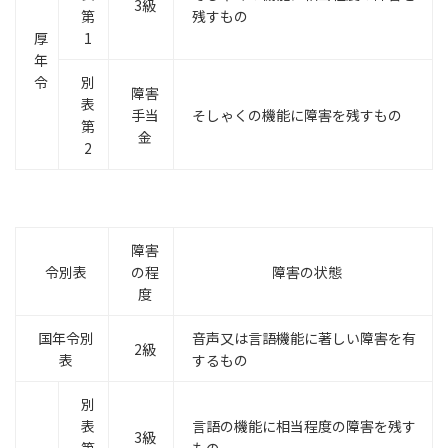
3級
第
残すもの
厚
1
年
令
別
障害
表
手当
そしゃくの機能に障害を残すもの
第
金
2
障害
令別表
の程
障害の状態
度
国年令別
音声又は言語機能に著しい障害を有
2級
表
するもの
別
表
言語の機能に相当程度の障害を残す
3級