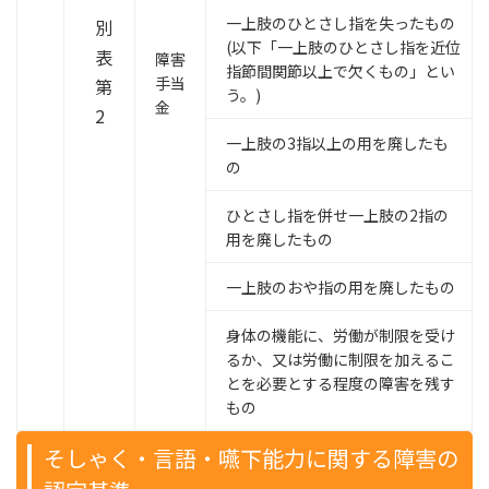
一上肢のひとさし指を失ったもの
別
(以下「一上肢のひとさし指を近位
表
障害
指節間関節以上で欠くもの」とい
手当
第
う。)
金
2
一上肢の3指以上の用を廃したも
の
ひとさし指を併せ一上肢の2指の
用を廃したもの
一上肢のおや指の用を廃したもの
身体の機能に、労働が制限を受け
るか、又は労働に制限を加えるこ
とを必要とする程度の障害を残す
もの
そしゃく・言語・嚥下能力に関する障害の