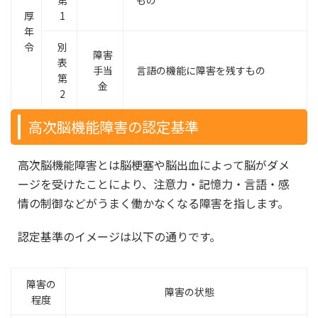
第
もの
厚
1
年
令
別
障害
表
手当
言語の機能に障害を残すもの
第
金
2
高次脳機能障害の認定基準
高次脳機能障害とは脳梗塞や脳出血によって脳がダメ
ージを受けたことにより、注意力・記憶力・言語・感
情の制御などがうまく働かなくなる障害を指します。
認定基準のイメージは以下の通りです。
障害の
障害の状態
程度