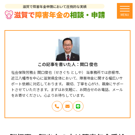
togg
MENU
この記事を書いた人：関口 俊也
社会保険労務士 関口俊也（せきぐち としや） 当事務所では彦根市、
近江八幡市を中心に滋賀県全体において、障害年金に関する幅広いサ
ポート依頼に対応しております。 親切、丁寧を心がけ、親身にサポー
トさせていただきます。まずはお気軽に、お問合せのお電話、メール
をお寄せください。心よりお待ちしています。