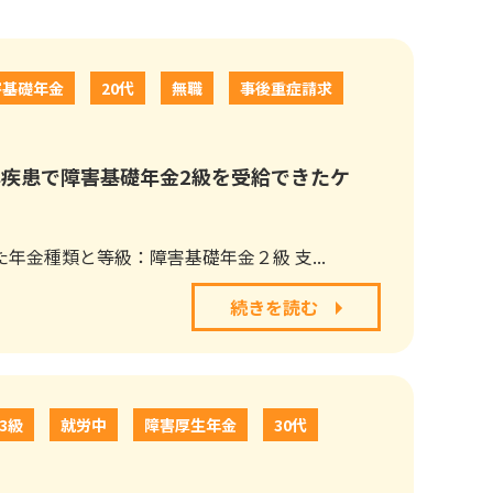
害基礎年金
20代
無職
事後重症請求
心疾患で障害基礎年金2級を受給できたケ
年金種類と等級：障害基礎年金２級 支...
続きを読む
3級
就労中
障害厚生年金
30代