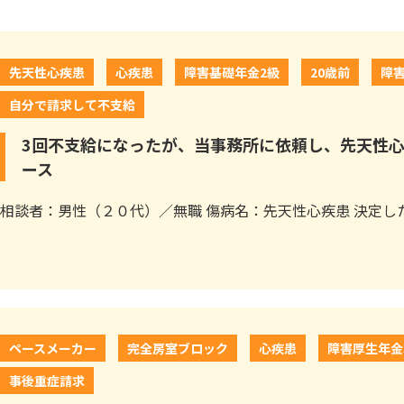
先天性心疾患
心疾患
障害基礎年金2級
20歳前
障
自分で請求して不支給
3回不支給になったが、当事務所に依頼し、先天性
ース
相談者：男性（２０代）／無職 傷病名：先天性心疾患 決定した
ペースメーカー
完全房室ブロック
心疾患
障害厚生年金
事後重症請求