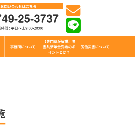
【専門家が解説】障
事務所について
害共済年金受給のポ
労働災害について
イントとは？
覧