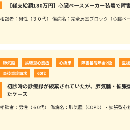
【総支給額180万円】心臓ペースメーカー装着で障
相談者：男性（３０代） 傷病名：完全房室ブロック（心臓ペース
肺気腫
拡張型心筋症
心疾患
障害基礎年金2級
重
事後重症請求
60代
初診時の診療録が破棄されていたが、肺気腫・拡張
たケース
相談者：男性（６0代） 傷病名：肺気腫（COPD）・拡張型心筋